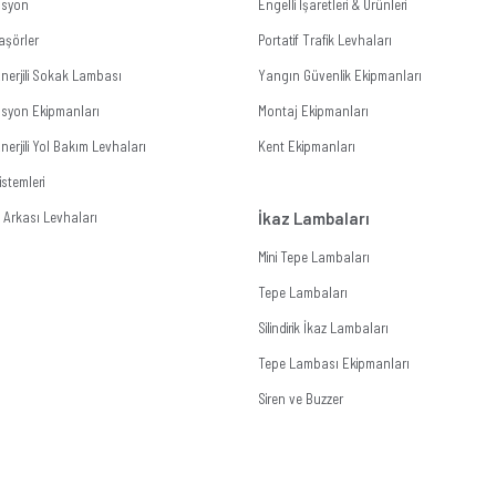
zasyon
Engelli İşaretleri & Ürünleri
aşörler
Portatif Trafik Levhaları
nerjili Sokak Lambası
Yangın Güvenlik Ekipmanları
zasyon Ekipmanları
Montaj Ekipmanları
erjili Yol Bakım Levhaları
Kent Ekipmanları
stemleri
Arkası Levhaları
İkaz Lambaları
Mini Tepe Lambaları
Tepe Lambaları
Silindirik İkaz Lambaları
Tepe Lambası Ekipmanları
Siren ve Buzzer