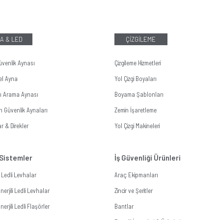
A & LED
ÇİZGİLEME
üvenlik Aynası
Çizgileme Hizmetleri
el Ayna
Yol Çizgi Boyaları
tı Arama Aynası
Boyama Şablonları
n Güvenlik Aynaları
Zemin İşaretleme
r & Direkler
Yol Çizgi Makineleri
 Sistemler
İş Güvenliği Ürünleri
li Ledli Levhalar
Araç Ekipmanları
erjili Ledli Levhalar
Zincir ve Şeritler
erjili Ledli Flaşörler
Bantlar