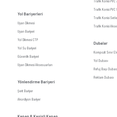
Trafik Konisi PVC
Trafik Konisi PVC
Yol Bariyerleri
Trafik Konisi Setle
Uyarı Dikmesi
Trafik Konisi Akse
Uyarı Bariyeri
Yol Dikmesi CTP
Dubalar
Yol Su Bariyeri
Kompozit Sınır E
Güvenlik Bariyeri
Yol Dubası
Uyarı Dikmesi Aksesuarları
Refuj Başı Dubas
Reklam Dubası
Yönlendirme Bariyeri
Şerit Bariyer
Akordiyon Bariyer
Kapan & Kasisli Kapan