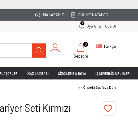
OTOPARKINIZI UZMAN EKİBİMİZ PLANLASIN!
MAĞAZAMIZ
ONLINE KATALOG
2
Üye Girişi
Üye Ol
0
Türkçe
Sepetim
& FLAŞÖRLER
İKAZ LAMBASI
ÇİZGİLEME & BOYA
İŞ GÜVENLİĞİ ÜRÜNLERİ
< < Önceki Sayfaya Dön
ariyer Seti Kırmızı