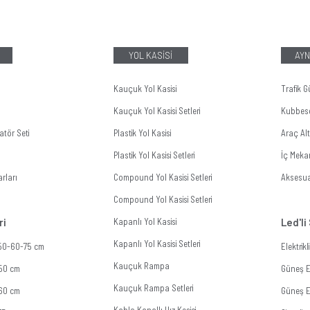
YOL KASİSİ
AYN
Kauçuk Yol Kasisi
Trafik G
Kauçuk Yol Kasisi Setleri
Kubbes
tör Seti
Plastik Yol Kasisi
Araç Al
Plastik Yol Kasisi Setleri
İç Meka
rları
Compound Yol Kasisi Setleri
Aksesua
Compound Yol Kasisi Setleri
ri
Kapanlı Yol Kasisi
Led'li
Kapanlı Yol Kasisi Setleri
 50-60-75 cm
Elektrik
Kauçuk Rampa
 50 cm
Güneş En
Kauçuk Rampa Setleri
 60 cm
Güneş En