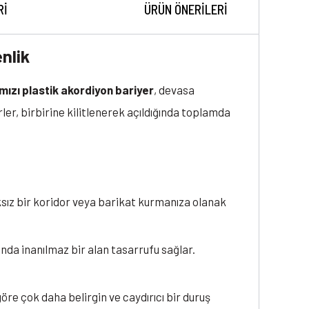
RI
ÜRÜN ÖNERILERI
enlik
rmızı plastik akordiyon bariyer
, devasa
er, birbirine kilitlenerek açıldığında toplamda
sız bir koridor veya barikat kurmanıza olanak
ında inanılmaz bir alan tasarrufu sağlar.
öre çok daha belirgin ve caydırıcı bir duruş