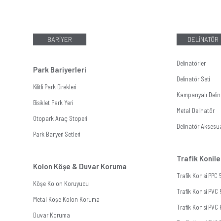
BARİYER
DELİNATÖR
Delinatörler
Park Bariyerleri
Delinatör Seti
Kilitli Park Direkleri
Kampanyalı Delina
Bisiklet Park Yeri
Metal Delinatör
Otopark Araç Stoperi
Delinatör Aksesua
Park Bariyeri Setleri
Trafik Konile
Kolon Köşe & Duvar Koruma
Trafik Konisi PPC
Köşe Kolon Koruyucu
Trafik Konisi PVC
Metal Köşe Kolon Koruma
Trafik Konisi PVC
Duvar Koruma