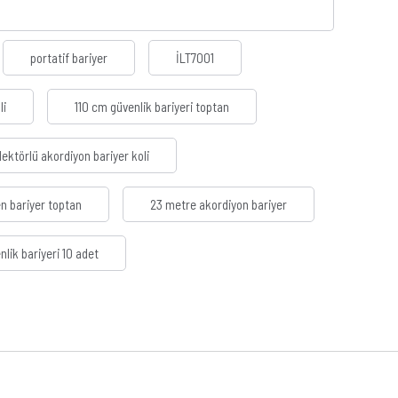
portatif bariyer
İLT7001
li
110 cm güvenlik bariyeri toptan
lektörlü akordiyon bariyer koli
en bariyer toptan
23 metre akordiyon bariyer
nlik bariyeri 10 adet