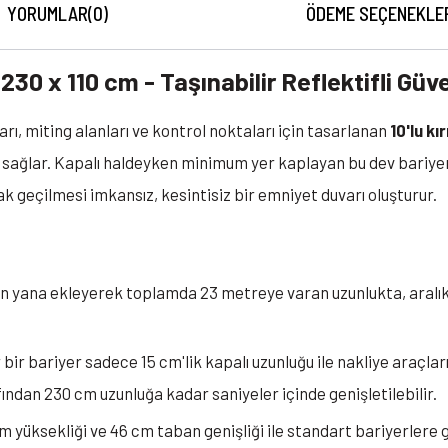
YORUMLAR
(0)
ÖDEME SEÇENEKLE
230 x 110 cm - Taşınabilir Reflektifli Güv
rı, miting alanları ve kontrol noktaları için tasarlanan
10'lu kı
i sağlar. Kapalı haldeyken minimum yer kaplayan bu dev bariyerl
k geçilmesi imkansız, kesintisiz bir emniyet duvarı oluşturur.
n yana ekleyerek toplamda 23 metreye varan uzunlukta, aralık
bir bariyer sadece 15 cm'lik kapalı uzunluğu ile nakliye araçlar
ından 230 cm uzunluğa kadar saniyeler içinde genişletilebilir.
m yüksekliği ve 46 cm taban genişliği ile standart bariyerlere g