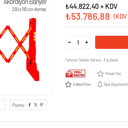
₺44.822,40
+ KDV
₺53.786,88
Tahmini Teslim Süresi
:
3 İş Günü
Yorum Yaz
İndirimli Ürün
Fiyat Düşünce H
Paylaş :