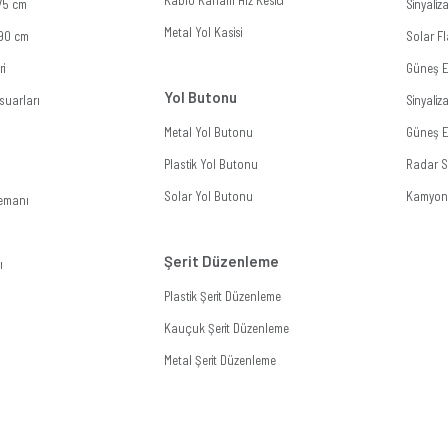
Kablo Kanallı Hız Kesici
 75 cm
Sinyali
Metal Yol Kasisi
 90 cm
Solar Fl
ri
Güneş E
Yol Butonu
suarları
Sinyali
Metal Yol Butonu
Güneş En
Plastik Yol Butonu
Radar Si
Solar Yol Butonu
Kamyon 
lemanı
Şerit Düzenleme
ı
Plastik Şerit Düzenleme
Kauçuk Şerit Düzenleme
Metal Şerit Düzenleme