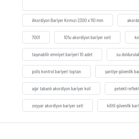
Akordiyon Bariyer Kırmızı 2300 x 110 mm
akorde
7001
10'lu akordiyon bariyer seti
kı
taşınabilir emniyet bariyeri 10 adet
su doldurulab
polis kontrol bariyeri toptan
şantiye güvenlik bar
ağır tabanlı akordiyon bariyer koli
petekli reflek
seyyar akordiyon bariyer seti
kilitli güvenlik bar