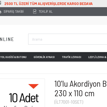
RGO BEDAVA
SİPARİŞ TAKİBİ
TEKLİF AL
YOL KASİSİ & BUTONU
GÜVENLİK AYNASI
TRAFİK LEVHASI
LED'Lİ LEVHA 
10'lu Akordiyon B
230 x 110 cm
(İLT7001-10SET)