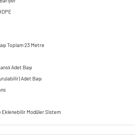
 Bariyer
 HDPE
şı Toplam 23 Metre
ranslı Adet Başı
rulabilir) Adet Başı
ans
ne Eklenebilir Modüler Sistem