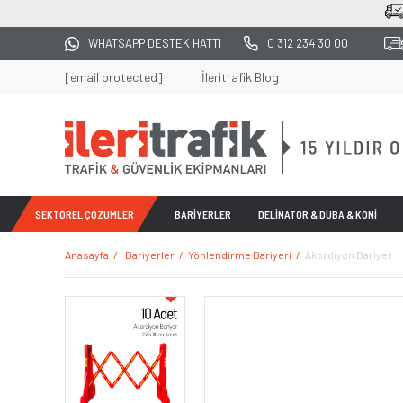
2500 TL ÜZERİ TÜM ALIŞVERİŞLERDE KA
WHATSAPP DESTEK HATTI
0 312 234 30 00
[email protected]
İleritrafik Blog
SEKTÖREL ÇÖZÜMLER
BARİYERLER
DELİNATÖR & DUBA & KONİ
Anasayfa
Bariyerler
Yönlendirme Bariyeri
Akordiyon Bariyer