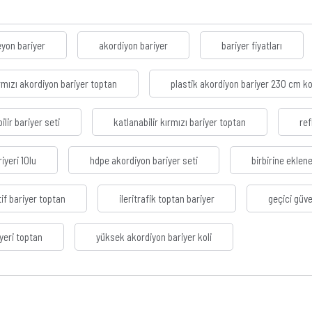
yon bariyer
akordiyon bariyer
bariyer fiyatları
rmızı akordiyon bariyer toptan
plastik akordiyon bariyer 230 cm ko
ilir bariyer seti
katlanabilir kırmızı bariyer toptan
ref
iyeri 10lu
hdpe akordiyon bariyer seti
birbirine eklen
tif bariyer toptan
ileritrafik toptan bariyer
geçici güve
iyeri toptan
yüksek akordiyon bariyer koli