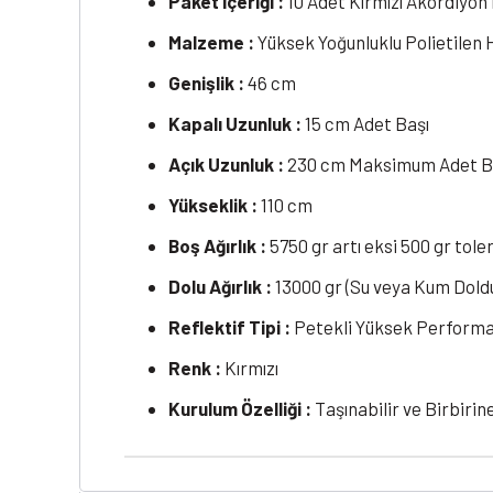
Paket İçeriği :
10 Adet Kırmızı Akordiyon
Malzeme :
Yüksek Yoğunluklu Polietilen
Genişlik :
46 cm
Kapalı Uzunluk :
15 cm Adet Başı
Açık Uzunluk :
230 cm Maksimum Adet Ba
Yükseklik :
110 cm
Boş Ağırlık :
5750 gr artı eksi 500 gr tole
Dolu Ağırlık :
13000 gr (Su veya Kum Doldu
Reflektif Tipi :
Petekli Yüksek Perform
Renk :
Kırmızı
Kurulum Özelliği :
Taşınabilir ve Birbiri