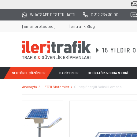
2500 TL ÜZERİ TÜM A
WHATSAPP DESTEK HATTI
0 312 234 30 00
[email protected]
İleritrafik Blog
SEKTÖREL ÇÖZÜMLER
BARİYERLER
DELİNATÖR & DUBA & KONİ
Anasayfa
LED' li Sistemler
Güneş Enerjili Sokak Lambası