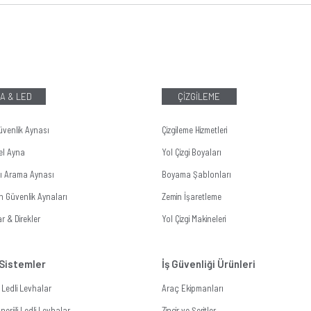
A & LED
ÇİZGİLEME
üvenlik Aynası
Çizgileme Hizmetleri
el Ayna
Yol Çizgi Boyaları
tı Arama Aynası
Boyama Şablonları
n Güvenlik Aynaları
Zemin İşaretleme
r & Direkler
Yol Çizgi Makineleri
 Sistemler
İş Güvenliği Ürünleri
li Ledli Levhalar
Araç Ekipmanları
erjili Ledli Levhalar
Zincir ve Şeritler