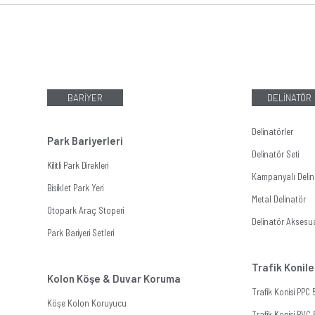
BARİYER
DELİNATÖR
Delinatörler
Park Bariyerleri
Delinatör Seti
Kilitli Park Direkleri
Kampanyalı Delina
Bisiklet Park Yeri
Metal Delinatör
Otopark Araç Stoperi
Delinatör Aksesua
Park Bariyeri Setleri
Trafik Konile
Kolon Köşe & Duvar Koruma
Trafik Konisi PPC
Köşe Kolon Koruyucu
Trafik Konisi PVC