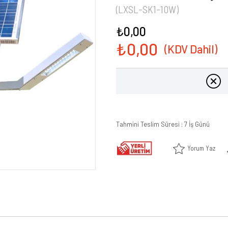
(LXSL-SK1-10W)
₺0,00
₺0,00
Tahmini Teslim Süresi
:
7 İş Günü
Yorum Yaz