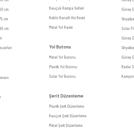
Kauçuk Rampa Setleri
 60 cm
Güneş En
Kablo Kanallı Hız Kesici
 75 cm
Sinyali
Metal Yol Kasisi
 90 cm
Solar Fl
ri
Güneş E
Yol Butonu
suarları
Sinyali
Metal Yol Butonu
Güneş En
Plastik Yol Butonu
Radar Si
Solar Yol Butonu
Kamyon 
lemanı
Şerit Düzenleme
ı
Plastik Şerit Düzenleme
Kauçuk Şerit Düzenleme
Metal Şerit Düzenleme