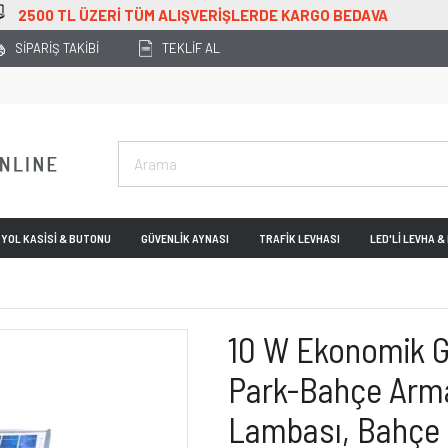
LIŞVERİŞLERDE KARGO BEDAVA
SİPARİŞ TAKİBİ
TEKLİF AL
YOL KASİSİ & BUTONU
GÜVENLİK AYNASI
TRAFİK LEVHASI
LED'Lİ LEVHA 
10 W Ekonomik G
Park-Bahçe Arm
Lambası, Bahçe