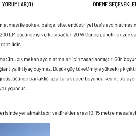
YORUMLAR
(0)
ÖDEME SEÇENEKLE
latması ile sokak, bahçe, site, endüstriyel tesis aydınlatmasınd
1200 LM gücünde ışık çıktısı sağlar. 20 W Güneş paneli ile uzun 
rantilidir.
türü, dış mekan aydınlatmaları için tasarlanmıştır. Gün boyun
antıya ihtiyaç duymaz. Düşük güç tüketimiyle yüksek ışık çıktısı
jı düştüğünde parlaklığı azaltarak gece boyunca kesintisiz ayd
aya uygundur.
çerisinde yer almaktadır ve direkler arası 10-15 metre mesafey