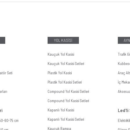
YOL KASİSİ
AYN
Kauçuk Yol Kasisi
Trafik G
Kauçuk Yol Kasisi Setleri
Kubbes
tör Seti
Plastik Yol Kasisi
Araç Al
Plastik Yol Kasisi Setleri
İç Meka
rları
Compound Yol Kasisi Setleri
Aksesua
Compound Yol Kasisi Setleri
ri
Kapanlı Yol Kasisi
Led'li
Kapanlı Yol Kasisi Setleri
 50-60-75 cm
Elektrik
Kauçuk Rampa
 50 cm
Güneş En