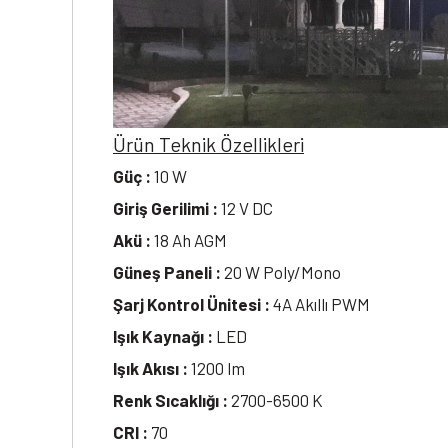
Ürün Teknik Özellikleri
Güç :
10 W
Giriş Gerilimi :
12 V DC
Akü :
18 Ah AGM
Güneş Paneli :
20 W Poly/Mono
Şarj Kontrol Ünitesi :
4A Akıllı PWM
Işık Kaynağı :
LED
Işık Akısı :
1200 lm
Renk Sıcaklığı :
2700-6500 K
CRI :
70