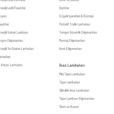
erjili Ledli Flaşörler
Bantlar
zasyon
Engelli İşaretleri & Ürünleri
aşörler
Portatif Trafik Levhaları
nerjili Sokak Lambası
Yangın Güvenlik Ekipmanları
zasyon Ekipmanları
Montaj Ekipmanları
erjili Yol Bakım Levhaları
Kent Ekipmanları
stemleri
Arkası Levhaları
İkaz Lambaları
Mini Tepe Lambaları
Tepe Lambaları
Silindirik İkaz Lambaları
Tepe Lambası Ekipmanları
Siren ve Buzzer