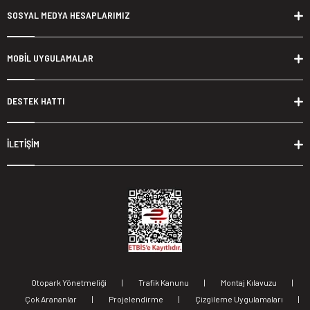
SOSYAL MEDYA HESAPLARIMIZ
MOBİL UYGULAMALAR
DESTEK HATTI
İLETİŞİM
Otopark Yönetmeliği
|
Trafik Kanunu
|
Montaj Kılavuzu
|
Çok Arananlar
|
Projelendirme
|
Çizgileme Uygulamaları
|