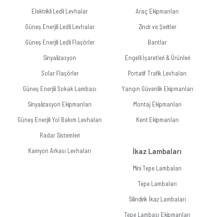
Elektrikli Ledli Levhalar
Araç Ekipmanları
Güneş Enerjili Ledli Levhalar
Zincir ve Şeritler
Güneş Enerjili Ledli Flaşörler
Bantlar
Sinyalizasyon
Engelli İşaretleri & Ürünleri
Solar Flaşörler
Portatif Trafik Levhaları
Güneş Enerjili Sokak Lambası
Yangın Güvenlik Ekipmanları
Sinyalizasyon Ekipmanları
Montaj Ekipmanları
Güneş Enerjili Yol Bakım Levhaları
Kent Ekipmanları
Radar Sistemleri
Kamyon Arkası Levhaları
İkaz Lambaları
Mini Tepe Lambaları
Tepe Lambaları
Silindirik İkaz Lambaları
Tepe Lambası Ekipmanları