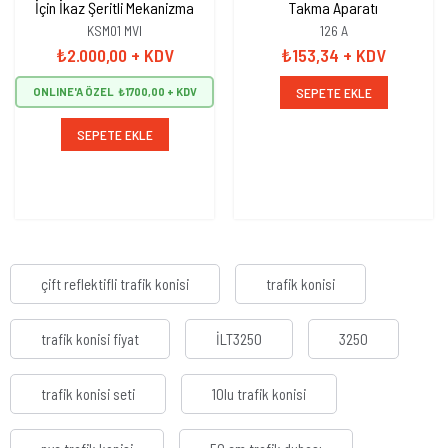
İçin İkaz Şeritli Mekanizma
Takma Aparatı
KSM01 MVI
126 A
₺2.000,00
+ KDV
₺153,34
+ KDV
SEPETE EKLE
ONLINE'A ÖZEL
₺1700,00
SEPETE EKLE
çift reflektifli trafik konisi
trafik konisi
trafik konisi fiyat
İLT3250
3250
trafik konisi seti
10lu trafik konisi