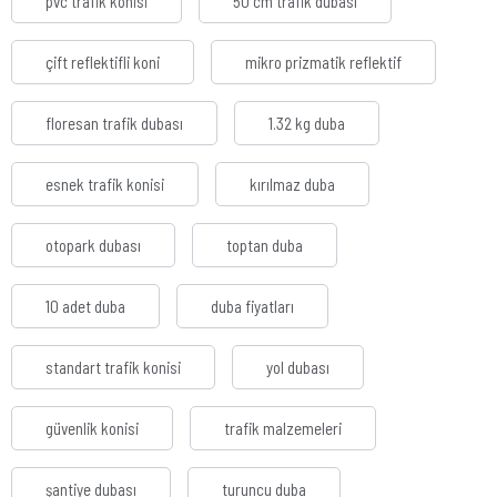
pvc trafik konisi
50 cm trafik dubası
çift reflektifli koni
mikro prizmatik reflektif
floresan trafik dubası
1.32 kg duba
esnek trafik konisi
kırılmaz duba
otopark dubası
toptan duba
10 adet duba
duba fiyatları
standart trafik konisi
yol dubası
güvenlik konisi
trafik malzemeleri
şantiye dubası
turuncu duba