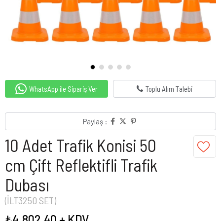
WhatsApp ile Sipariş Ver
Toplu Alım Talebi
Paylaş :
10 Adet Trafik Konisi 50
cm Çift Reflektifli Trafik
Dubası
(İLT3250 SET)
₺4.802,40
+ KDV